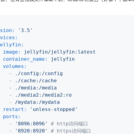
sion:
'3.5'
vices:
ellyfin:
image:
jellyfin/jellyfin:latest
container_name:
jellyfin
volumes:
-
./config:/config
-
./cache:/cache
-
./media:/media
-
./media2:/media2:ro
-
/mydata:/mydata
restart:
'unless-stopped'
ports:
-
'8096:8096'
# http访问端口
-
'8920:8920'
# https访问端口