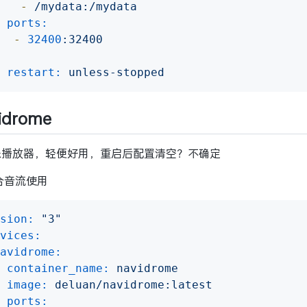
-
/mydata:/mydata
ports:
-
32400
:32400
restart:
unless-stopped
idrome
乐播放器，轻便好用，重启后配置清空？不确定
配合音流使用
sion:
"3"
vices:
avidrome:
container_name:
navidrome
image:
deluan/navidrome:latest
ports: