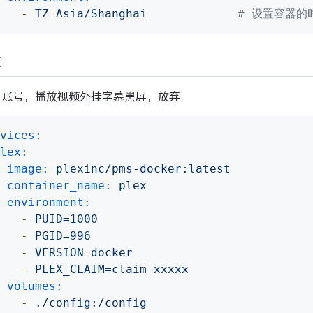
-
TZ=Asia/Shanghai
# 设置容器的
册账号，播放视频外挂字幕黑屏，放弃
vices:
lex:
image:
plexinc/pms-docker:latest
container_name:
plex
environment:
-
PUID=1000
-
PGID=996
-
VERSION=docker
-
PLEX_CLAIM=claim-xxxxx
volumes:
-
./config:/config