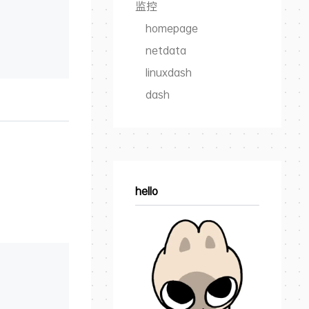
监控
homepage
netdata
linuxdash
dash
hello