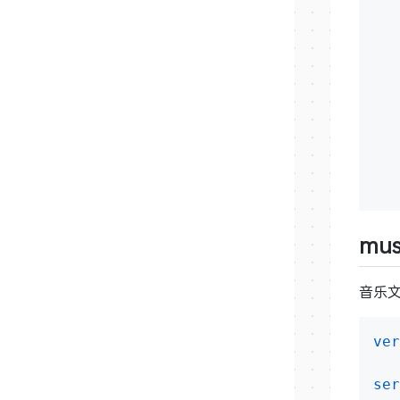
mus
音乐
ver
ser