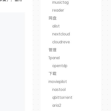
musictag
reader
网盘
alist
nextcloud
cloudreve
管理
1panel
opentdp
下载
moviepilot
nastool
qbittorrent
aria2