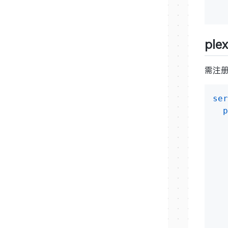
plex
需注
ser
p