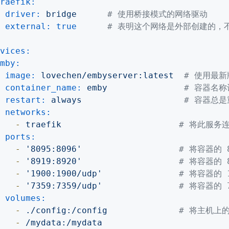
raefik:
driver:
bridge
# 使用桥接模式的网络驱动
external:
true
# 表明这个网络是外部创建的，不由
vices:
mby:
image:
lovechen/embyserver:latest
# 使用最新版
container_name:
emby
# 容器名称
restart:
always
# 容器总
networks:
-
traefik
# 将此服务连
ports:
-
'8095:8096'
# 将容器的 
-
'8919:8920'
# 将容器的 
-
'1900:1900/udp'
# 将容器的 
-
'7359:7359/udp'
# 将容器的 
volumes:
-
./config:/config
# 将主机上的
-
/mydata:/mydata