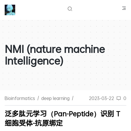
NMI (nature machine
Intelligence)
Bioinformatics
/
deep learning
/
2023-03-22
0
泛多肽元学习（Pan-Peptide）识别 T
细胞受体-抗原绑定