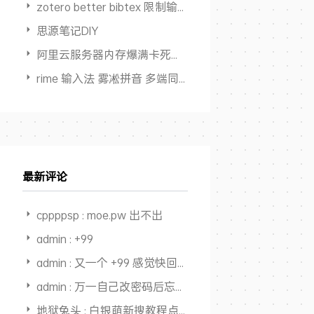
zotero better bibtex 限制输出作者数量
思源笔记DIY
阿里云服务器内存爆满卡死但 Swap占用为0
rime 输入法 雾凇拼音 多端同步方案
最新评论
cppppsp : moe.pw 出不出
admin : +99
admin : 又一个 +99 感觉快回本，开始赚钱了
admin : 万一自己改密码后忘了，还能从记录里面找出来，又一个用途，
地狱兔头 : 白银萌新搜教程点进来，全是干货，大佬NB👍