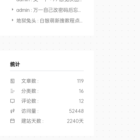
admin : 万一自己改密码后忘了，还能从记录里面找出来，又一个用途，
地狱兔头 : 白银萌新搜教程点进来，全是干货，大佬NB👍
统计
文章数 :
119
分类数 :
16
评论数 :
12
访问量 :
52448
建站天数 :
2240天