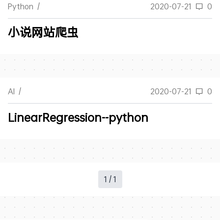
Python
/
2020-07-21
0
小说网站爬虫
AI
/
2020-07-21
0
LinearRegression--python
1 / 1