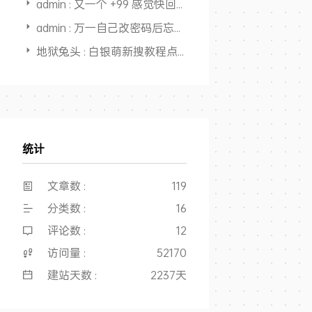
admin : 又一个 +99 感觉快回本，开始赚钱了
admin : 万一自己改密码后忘了，还能从记录里面找出来，又一个用途，
地狱兔头 : 白银萌新搜教程点进来，全是干货，大佬NB👍
统计
文章数 :
119
分类数 :
16
评论数 :
12
访问量 :
52170
建站天数 :
2237天