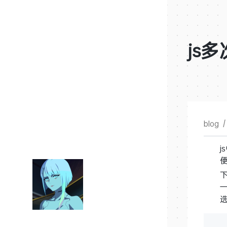
js
blog