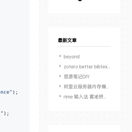
最新文章
beyond
zotero better bibtex 限制输出作者数量
思源笔记DIY
阿里云服务器内存爆满卡死但 Swap占用为0
once"
);        

rime 输入法 雾凇拼音 多端同步方案
2"
);        
