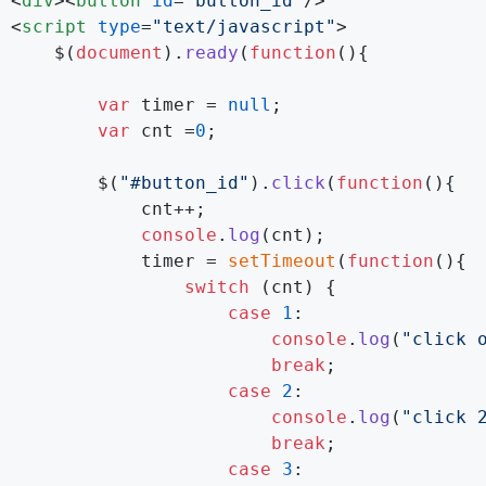
<
div
>
<
button
id
=
"button_id"
/>
<
script
type
=
"text/javascript"
>
     $(
document
).
ready
(
function
(
){        

var
 timer = 
null
;

var
 cnt =
0
;

         $(
"#button_id"
).
click
(
function
(
){

             cnt++;

console
.
log
(cnt);

             timer = 
setTimeout
(
function
(
){

switch
 (cnt) {

case
1
:

console
.
log
(
"click 
break
;

case
2
:

console
.
log
(
"click 
break
;

case
3
:
