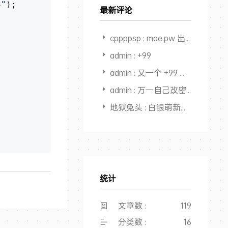
3"
);        

最新评论
cppppsp : moe.pw 出不出
admin : +99
admin : 又一个 +99 感觉快回本，开始赚钱了
 

admin : 万一自己改密码后忘了，还能从记录里面找出来，又一个用途，
    

地狱兔头 : 白银萌新搜教程点进来，全是干货，大佬NB👍
统计
文章数 :
119
分类数 :
16