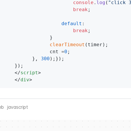
console
.
log
(
"click 
break
;

default
:    

break
;

                 } 

clearTimeout
(timer);        
                 cnt =
0
;                     
           }, 
300
);});

     });

</
script
>
</
div
>
eb
javascript