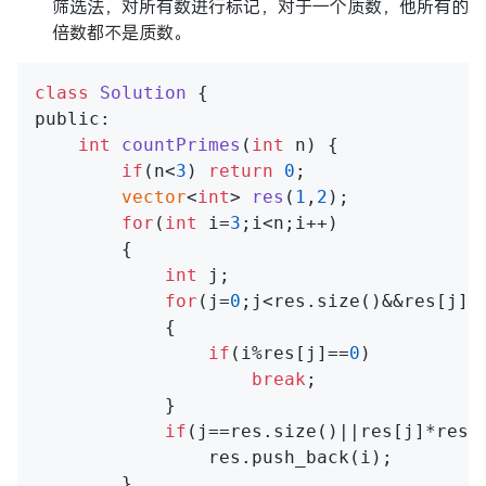
筛选法，对所有数进行标记，对于一个质数，他所有的
倍数都不是质数。
class
Solution
 {
public:

int
countPrimes
(
int
 n)
 {

if
(n<
3
) 
return
0
;

vector
<
int
> 
res
(
1
,
2
)
;

for
(
int
 i=
3
;i<n;i++)

        {

int
 j;

for
(j=
0
;j<res.size()&&res[j]*r
            {

if
(i%res[j]==
0
)

break
;

            }

if
(j==res.size()||res[j]*res[j
                res.push_back(i);

        }
