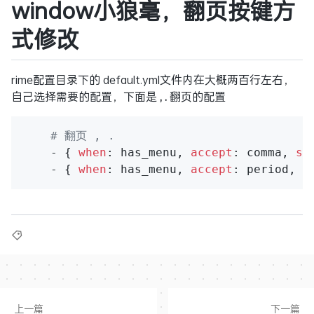
window小狼毫，翻页按键方
式修改
rime配置目录下的 default.yml文件内在大概两百行左右，
自己选择需要的配置，下面是
, .
翻页的配置
# 翻页 , .
    - { 
when
: has_menu, 
accept
: comma, 
se
    - { 
when
: has_menu, 
accept
: period, 
s
上一篇
下一篇