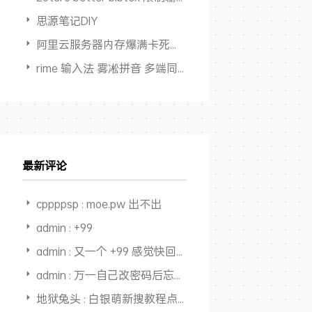
思源笔记DIY
阿里云服务器内存爆满卡死但 Swap占用为0
rime 输入法 雾凇拼音 多端同步方案
最新评论
cppppsp : moe.pw 出不出
admin : +99
admin : 又一个 +99 感觉快回本，开始赚钱了
admin : 万一自己改密码后忘了，还能从记录里面找出来，又一个用途，
地狱兔头 : 白银萌新搜教程点进来，全是干货，大佬NB👍