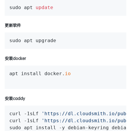
sudo apt 
update
更新软件
安装docker
apt install docker.
io
安装caddy
curl -1sLf 
'https://dl.cloudsmith.io/publ
curl -1sLf 
'https://dl.cloudsmith.io/publ
sudo apt install -y debian-keyring debian-