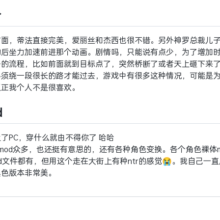
价
方面，蒂法直接完美，爱丽丝和杰西也很不错。另外神罗总裁儿
的后坐力加速前进那个动画。剧情吗，只能说有点少，为了增加
路的流程，比如前面就到目标点了，突然桥断了或者天上砸下来
必须绕一段很长的路才能过去，游戏中有很多这种情况，可能是
反正我个人不是很喜欢。
d
了PC，穿什么就由不得你了 哈哈
mod众多，也还挺有意思的，还有各种角色变换。各个角色裸体m
d文件都有，但用这个走在大街上有种ntr的感觉😭。我自己一
黑色版本非常美。