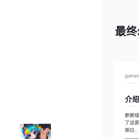
最终
game
介
断断
了这
明白