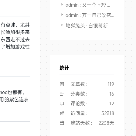
admin : 又一个 +99 感觉快回本，开始赚钱了
admin : 万一自己改密码后忘了，还能从记录里面找出来，又一个用途，
子有点帅，尤其
地狱兔头 : 白银萌新搜教程点进来，全是干货，大佬NB👍
时长添加很多来
了东西走不过去
为了增加游戏性
统计
文章数 :
119
od也都有，
分类数 :
16
直用的紫色连衣
评论数 :
12
访问量 :
52318
建站天数 :
2238天