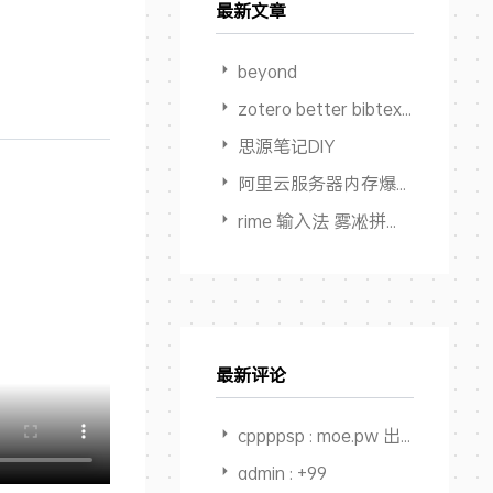
最新文章
beyond
zotero better bibtex 限制输出作者数量
思源笔记DIY
阿里云服务器内存爆满卡死但 Swap占用为0
rime 输入法 雾凇拼音 多端同步方案
最新评论
cppppsp : moe.pw 出不出
admin : +99