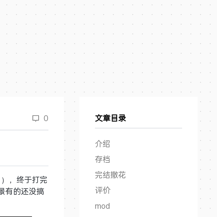
0
文章目录
介绍
存档
完结撒花
了），终于打完
评价
景有的还没搞
mod