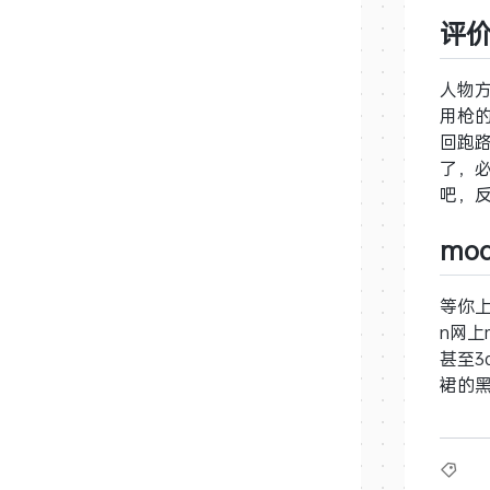
评
人物
用枪
回跑
了，
吧，
mo
等你上
n网上
甚至3
裙的