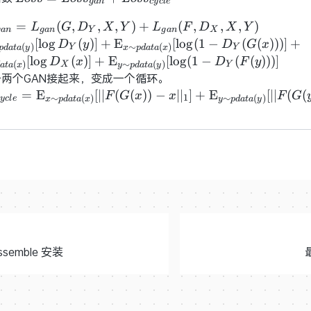
g
a
n
c
y
c
l
e
Loss_{gan}+
_{gan}
=
(
,
,
,
)
+
(
,
,
,
)
L
G
D
X
Y
L
F
D
X
Y
Loss_{cycle}
g
a
n
g
a
n
Y
g
a
n
X
{gan}
m
[
lo
g
(
)
]
+
E
[
lo
g
(
1
−
(
(
)
)
)
]
+
D
y
D
G
x
(
)
∼
(
)
Y
Y
p
d
a
t
a
y
x
p
d
a
t
a
x
_Y,X,Y)
{y\sim{p{data}
[
lo
g
(
)
]
+
E
[
lo
g
(
1
−
(
(
)
)
)
]
D
x
D
F
y
(
)
∼
(
)
X
Y
a
t
a
x
y
p
d
a
t
a
y
{gan}
}}[\log D_Y(y)]
两个GAN接起来，变成一个循环。
_X,X,Y)
\rm
{cycle} =
=
E
[
∣
∣
(
(
)
)
−
∣
∣
]
+
E
[
∣
∣
(
(
F
G
x
x
F
G
1
∼
(
)
∼
(
)
y
c
l
e
x
p
d
a
t
a
x
y
p
d
a
t
a
y
{x\sim{pdata}
[\log (1 -
x\sim{p{data}
(G(x)))] +
[||F(G(x)) -
m
] + {\rm
{x\sim{p{data}
y\sim{p{data}
}}[\log D_X(x)]
[||F(G(y)) -
\rm
{y\sim{pdata}
[\log (1 -
(F(y)))]
assemble 安装