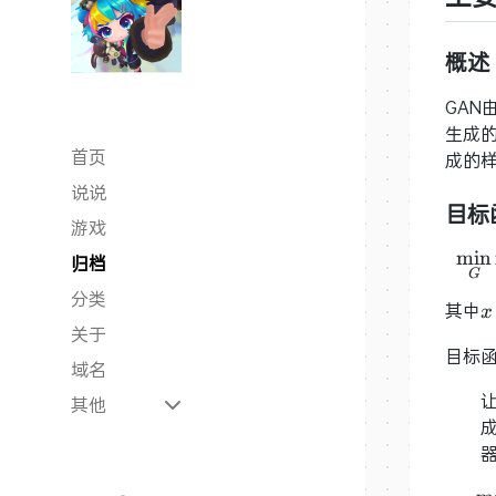
概述
GAN
生成
首页
成的
说说
目标
游戏
min
归档
G
分类
其中
x
x
关于
(
目标
域名
其他
器