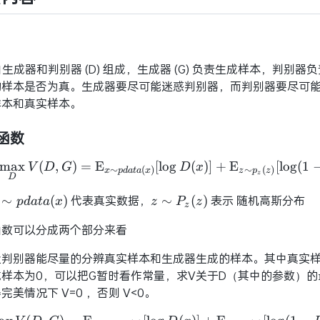
由生成器和判别器 (D) 组成，生成器 (G) 负责生成样本，判别器
的样本是否为真。生成器要尽可能迷惑判别器，而判别器要尽可
样本和真实样本。
函数
max
(
,
)
=
E
[
lo
g
\mathop {\min }\limit
(
)
]
+
E
[
lo
g
(
1
V
D
G
D
x
∼
(
)
∼
(
)
x
p
d
a
t
a
x
z
p
z
z
D
\sim{p{data}
代表真实数据，
z\sim{P_z(z)}
表示 随机高斯分布
∼
(
)
∼
(
)
p
d
a
t
a
x
z
P
z
z
x)}
函数可以分成两个部分来看
让判别器能尽量的分辨真实样本和生成器生成的样本。其中真实样
成样本为0，可以把G暂时看作常量，求V关于D（其中的参数）
完美情况下 V=0 ，否则 V<0。