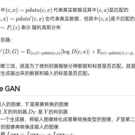
其中
(c,x)\sim{p{data}
代表真实数据且其中
(c,x)
是匹配的
(
,
)
∼
(
,
)
(
,
)
c
x
p
d
a
t
a
c
x
c
x
(c,x)}
′
c,x)\sim{p{data'}
也代表真实数据，但其中
(c,x)
是不匹配的
,
)
∼
(
,
)
(
,
)
c
x
p
d
a
t
a
c
x
c
x
c,x)}
\sim{P_z(z)}
表示 随机高斯分布
∼
(
)
P
z
z
判别器：
(
,
)
=
E
[
lo
g
\mathop {\max }\limits
(
,
)
]
+
E
V
D
G
D
c
x
(
,
)
∼
(
,
)
(
)
∼
(
)
,
∼
c
x
p
d
a
t
a
c
x
c
p
d
a
t
a
c
z
p
z
的第三项，就是为了使判别器能够分辨数据和标签是否匹配。就
辨生成器出来的数据和输入的标签是否匹配。
le GAN
输入的图像，
Y
是需要转换的图像
Y
是
X
的判别器,
D_Y
是
Y
的判别器
X
D
Y
Y
第一个生成器，将输入图像转化成需要转换类型的图像，
F
是第二
F
后的图像再转换成输入的图像
函数
Loss =
=
+
L
o
s
s
L
o
s
s
L
o
s
s