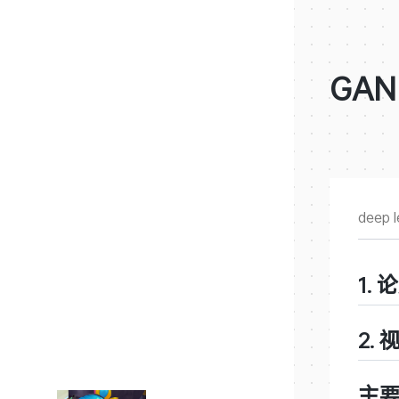
GAN 
deep l
1.
论
2.
主