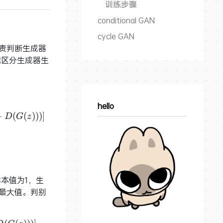
训练步骤
conditional GAN
cycle GAN
负责判断生成器
能区分生成器生
hello
s_G \mathop {\max }\limits_D V(D,G) = {\rm E}_{x\
−
(
(
)
)
)
]
D
G
z
本值为1，生
的最大值。判别