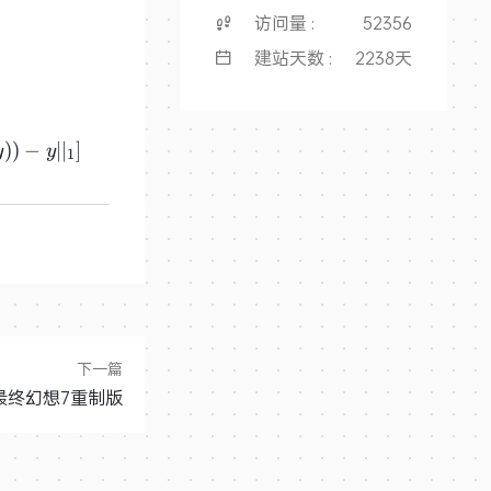
访问量 :
52356
建站天数 :
2238天
)
)
−
∣
∣
]
y
y
1
下一篇
最终幻想7重制版