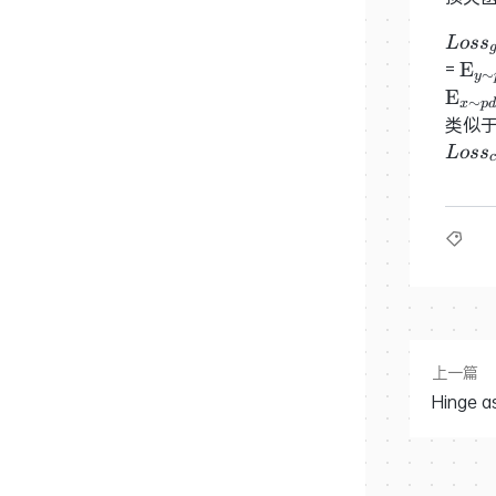
Loss
L
o
s
s
= L_
=
{\r
E
∼
y
(G,D
E}_
E
∼
x
p
d
+ L_
(y)
类似于
(F,D
+ {
Loss_
L
o
s
s
c
E}_
{\rm
(x)}
E}_{
D_Y
(x)}}
{\r
x||_1
E}_
E}_{
(x)
(y)}}
+ {
y||_1]
E}_
上一篇
(y)}
D_Y
Hinge 