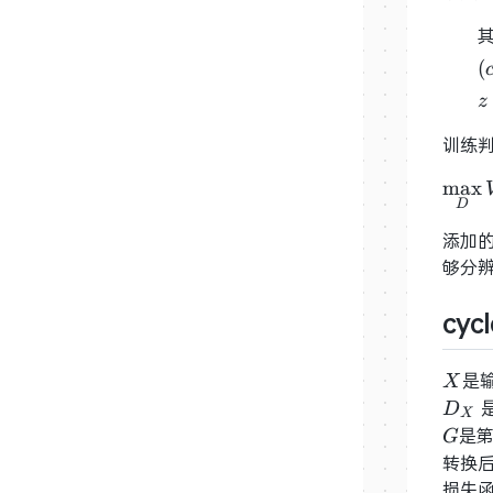
(
(
(
z
z
训练
max
D
添加
够分
cyc
X
是
X
D_X
D
X
G
是
G
转换
损失