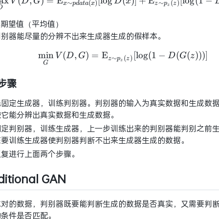
ax
(
,
)
=
E
[
lo
g
(
\mathop {\max }\limit
)
]
+
E
[
lo
g
(
1
−
V
D
G
D
x
∼
(
)
∼
(
)
x
p
d
a
t
a
x
z
p
z
z
D
表期望值（平均值）
让判别器能尽量的分辨不出来生成器生成的假样本。
min
(
,
)
=
E
\mathop {\min }\limit
[
lo
g
(
1
−
(
(
)
)
)
]
V
D
G
D
G
z
∼
(
)
z
p
z
z
G
步骤
先固定生成器，训练判别器。判别器的输入为真实数据和生成数
使它能分辨出真实数据和生成数据。
固定判别器，训练生成器，上一步训练出来的判别器能判别之前
在要训练生成器使判别器判断不出来生成器生成的数据。
反复进行上面两个步骤。
ditional GAN
成对的数据，判别器既要能判断生成的数据是否真实，又需要判
的条件是否匹配。