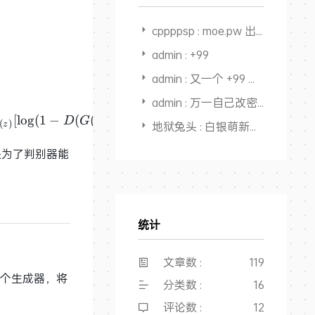
cppppsp : moe.pw 出不出
admin : +99
admin : 又一个 +99 感觉快回本，开始赚钱了
admin : 万一自己改密码后忘了，还能从记录里面找出来，又一个用途，
_D V(D,G) = {\rm E}_{(c,x)\sim{p{data}(c,x)}}[\log 
[
lo
g
(
1
−
(
(
,
)
)
)
]
+
E
[
lo
g
(
1
−
(
,
D
G
c
z
D
c
地狱兔头 : 白银萌新搜教程点进来，全是干货，大佬NB👍
(
)
(
,
)
∼
‘
(
,
)
z
c
x
p
d
a
t
a
c
x
是为了判别器能
统计
文章数 :
119
个生成器，将
分类数 :
16
评论数 :
12